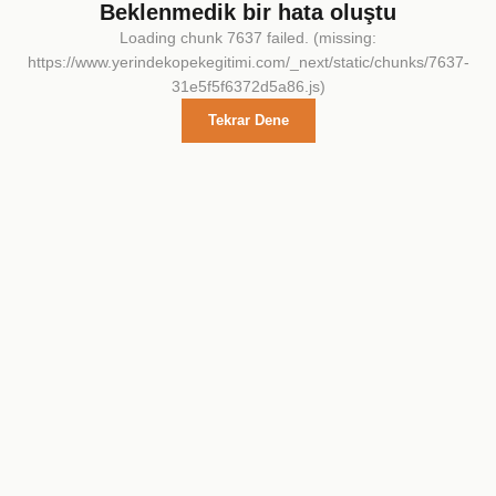
Beklenmedik bir hata oluştu
Loading chunk 7637 failed. (missing:
https://www.yerindekopekegitimi.com/_next/static/chunks/7637-
31e5f5f6372d5a86.js)
Tekrar Dene