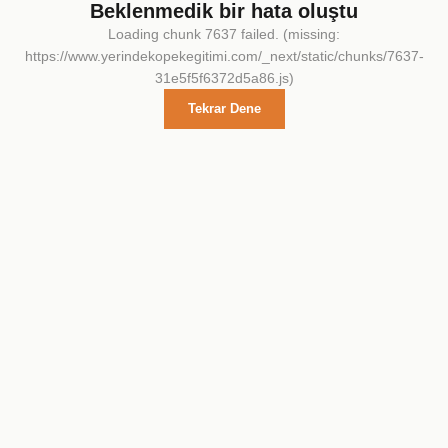
Beklenmedik bir hata oluştu
Loading chunk 7637 failed. (missing:
https://www.yerindekopekegitimi.com/_next/static/chunks/7637-
31e5f5f6372d5a86.js)
Tekrar Dene