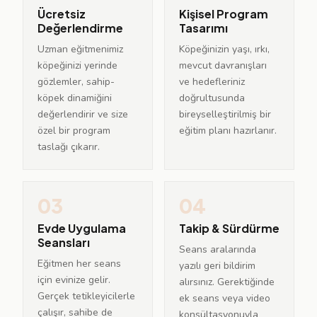
Ücretsiz
Kişisel Program
Değerlendirme
Tasarımı
Uzman eğitmenimiz
Köpeğinizin yaşı, ırkı,
köpeğinizi yerinde
mevcut davranışları
gözlemler, sahip-
ve hedefleriniz
köpek dinamiğini
doğrultusunda
değerlendirir ve size
bireyselleştirilmiş bir
özel bir program
eğitim planı hazırlanır.
taslağı çıkarır.
03
04
Evde Uygulama
Takip & Sürdürme
Seansları
Seans aralarında
Eğitmen her seans
yazılı geri bildirim
için evinize gelir.
alırsınız. Gerektiğinde
Gerçek tetikleyicilerle
ek seans veya video
çalışır, sahibe de
konsültasyonuyla