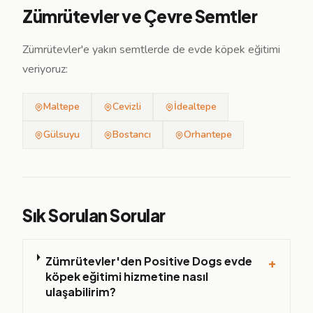
Zümrütevler ve Çevre Semtler
Zümrütevler'e yakın semtlerde de evde köpek eğitimi
veriyoruz:
Maltepe
Cevizli
İdealtepe
Gülsuyu
Bostancı
Orhantepe
Sık Sorulan Sorular
Zümrütevler'den Positive Dogs evde
+
köpek eğitimi hizmetine nasıl
ulaşabilirim?