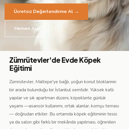
Agresiflik & Isı
İletişim
07
Ücretsiz Değerlendirme Al →
Ayrılık Kaygısı
Sepetim
Hemen Ara
Alan Koruma
0554 190 01 96
7/24 Ücretsiz Danışma Hattı
Bodyguard
Zümrütevler'de Evde Köpek
Eğitimi
WhatsApp ile Yaz
Spor & Yarışm
Zümrütevler, Maltepe'ye bağlı, yoğun konut bloklarının
bir arada bulunduğu bir İstanbul semtidir. Yüksek katlı
yapılar ve sık apartman düzeni, köpeklerle günlük
yaşamı —asansör kullanımı, ortak alanlar, komşu teması
— doğrudan etkiler. Bu ortamda köpek eğitiminin tesis
ya da salon gibi farklı bir mekânda yapılması, öğrenilen