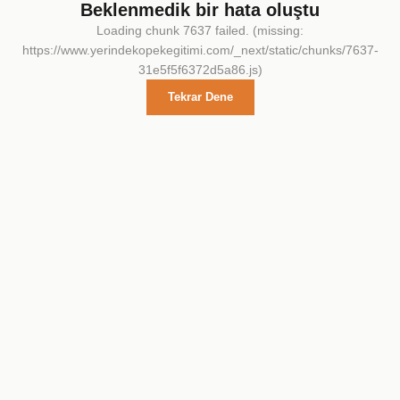
Beklenmedik bir hata oluştu
Loading chunk 7637 failed. (missing:
https://www.yerindekopekegitimi.com/_next/static/chunks/7637-
31e5f5f6372d5a86.js)
Tekrar Dene