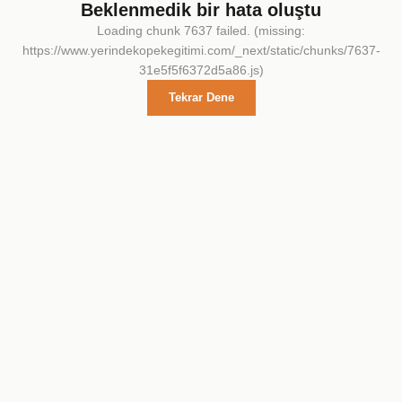
Beklenmedik bir hata oluştu
Loading chunk 7637 failed. (missing:
https://www.yerindekopekegitimi.com/_next/static/chunks/7637-
31e5f5f6372d5a86.js)
Tekrar Dene