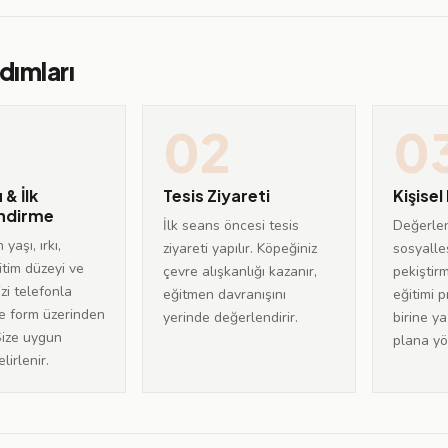
dımları
02
0
& İlk
Tesis Ziyareti
Kişise
ndirme
İlk seans öncesi tesis
Değerle
yaşı, ırkı,
ziyareti yapılır. Köpeğiniz
sosyalle
tim düzeyi ve
çevre alışkanlığı kazanır,
pekiştir
zi telefonla
eğitmen davranışını
eğitimi 
e form üzerinden
yerinde değerlendirir.
birine y
Size uygun
plana yön
lirlenir.