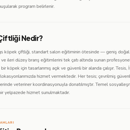
uşularak program belirlenir.
iftliği Nedir?
s köpek çiftliği, standart salon eğitiminin ötesinde — geniş doğa
e ileri düzey branş eğitimlerini tek çatı altında sunan profesyonel
 bir köpek için tasarlanmış açık ve güvenli bir alanda çalışır. Tesi
 lokasyonlarımızda hizmet vermektedir. Her tesis; çevrilmiş güvenl
erinde veteriner koordinasyonuyla donatılmıştır. Temel sosyall
bir yelpazede hizmet sunulmaktadır.
RAMLARI