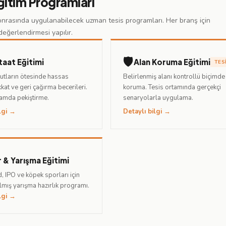
ğitim Programları
onrasında uygulanabilecek uzman tesis programları. Her branş için
değerlendirmesi yapılır.
🛡️
 İtaat Eğitimi
Alan Koruma Eğitimi
TES
tların ötesinde hassas
Belirlenmiş alanı kontrollü biçimde
kkat ve geri çağırma becerileri.
koruma. Tesis ortamında gerçekçi
amda pekiştirme.
senaryolarla uygulama.
lgi →
Detaylı bilgi →
 & Yarışma Eğitimi
, IPO ve köpek sporları için
lmış yarışma hazırlık programı.
lgi →