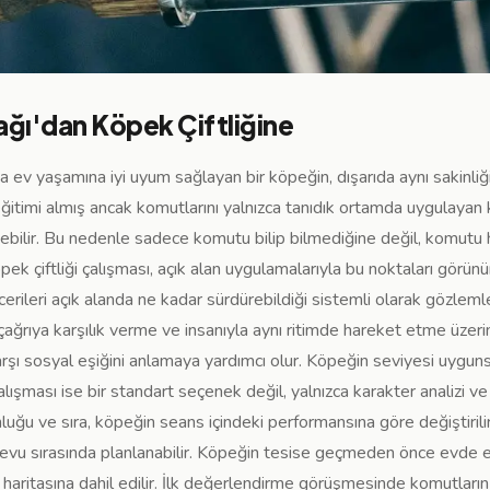
ğı'dan Köpek Çiftliğine
a ev yaşamına iyi uyum sağlayan bir köpeğin, dışarıda aynı sakinli
eğitimi almış ancak komutlarını yalnızca tanıdık ortamda uygulayan
düşebilir. Bu nedenle sadece komutu bilip bilmediğine değil, komut
ek çiftliği çalışması, açık alan uygulamalarıyla bu noktaları görünü
erileri açık alanda ne kadar sürdürebildiği sistemli olarak gözleml
çağrıya karşılık verme ve insanıyla aynı ritimde hareket etme üzeri
şı sosyal eşiğini anlamaya yardımcı olur. Köpeğin seviyesi uygunsa 
ışması ise bir standart seçenek değil, yalnızca karakter analizi v
uğu ve sıra, köpeğin seans içindeki performansına göre değiştirilir
evu sırasında planlanabilir. Köpeğin tesise geçmeden önce evde eğ
l haritasına dahil edilir. İlk değerlendirme görüşmesinde komutların