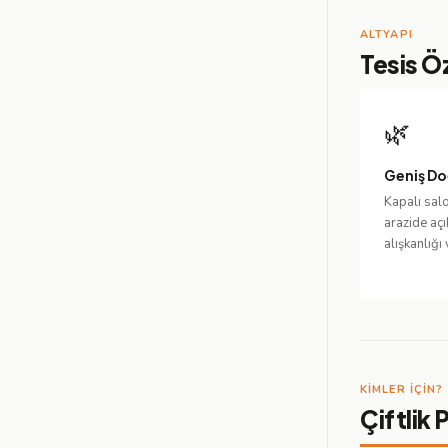
ALTYAPI
Tesis Öz
🌿
Geniş Do
Kapalı sal
arazide aç
alışkanlığı
KIMLER IÇIN?
Çiftlik