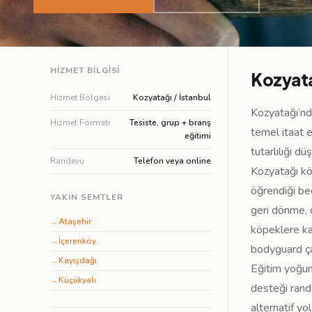
HIZMET BILGISI
Kozyata
Hizmet Bölgesi
Kozyatağı / İstanbul
Kozyatağı’nd
Hizmet Formatı
Tesiste, grup + branş
temel itaat 
eğitimi
tutarlılığı 
Randevu
Telefon veya online
Kozyatağı köp
öğrendiği bec
YAKIN SEMTLER
geri dönme, 
→
Ataşehir
köpeklere kar
→
İçerenköy
bodyguard çal
→
Kayışdağı
Eğitim yoğunl
→
Küçükyalı
desteği rand
alternatif yo