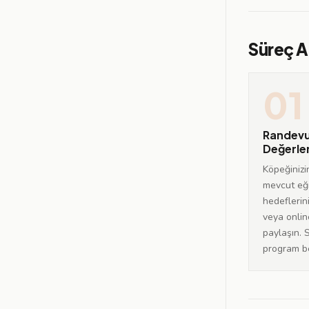
Süreç A
01
Randevu 
Değerle
Köpeğinizin 
mevcut eği
hedeflerini
veya onlin
paylaşın. 
program be