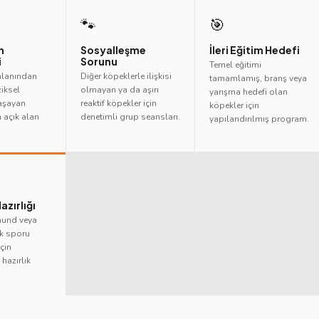
🐾
🎯
n
Sosyalleşme
İleri Eğitim Hedefi
i
Sorunu
Temel eğitimi
alanından
Diğer köpeklerle ilişkisi
tamamlamış, branş veya
ziksel
olmayan ya da aşırı
yarışma hedefi olan
yaşayan
reaktif köpekler için
köpekler için
n açık alan
denetimli grup seansları.
yapılandırılmış program.
azırlığı
hund veya
k sporu
için
hazırlık