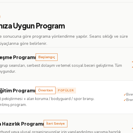
R
ınıza Uygun Program
 sonucuna göre programa yönlendirme yapılır. Seans sıklığı ve süre
tiyaçlarına göre belirlenir.
leşme Programı
Başlangıç
grup seansları, serbest dolaşım ve temel sosyal beceri geliştirme. Tüm
 uygundur.
ğitim Programı
Önerilen
POPÜLER
Bire
✓
t pekiştirmesi + alan koruma / bodyguard / spor branşı.
Bran
✓
rılmış program.
 Hazırlık Programı
İleri Seviye
zhund veya ulusal organizasyonlar için yapılandırılmış yarışma hazırlık