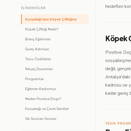
hedefleri kon
İÇINDEKILER
Kozyatağı'dan Köpek Çiftliğine
Köpek Çiftliği Nedir?
Köpek Ç
Branş Eğitimleri
Süreç Adımları
Positive Dog
Tesis Özellikleri
sosyalleşme v
değil; gerçek
İhtiyaç Durumları
Antalya'daki
Programlar
kadrosu ve y
Eğitmen Kadromuz
kadar geniş 
Neden Positive Dogs?
Kozyatağı ve Çevre Semtler
Sık Sorulan Sorular
TESIS PROG