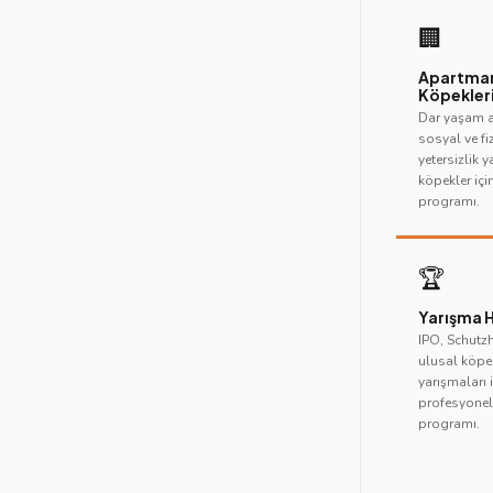
🏢
Apartma
Köpekler
Dar yaşam 
sosyal ve fi
yetersizlik 
köpekler içi
programı.
🏆
Yarışma H
IPO, Schutz
ulusal köpe
yarışmaları 
profesyonel 
programı.