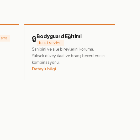
Bodyguard Eğitimi
🔒
ISTE
İLERI SEVIYE
Sahibini ve aile bireylerini koruma.
Yüksek düzey itaat ve branş becerilerinin
kombinasyonu.
Detaylı bilgi →