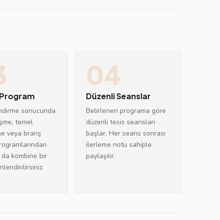
3
04
l Program
Düzenli Seanslar
ndirme sonucunda
Belirlenen programa göre
şme, temel
düzenli tesis seansları
me veya branş
başlar. Her seans sonrası
programlarından
ilerleme notu sahiple
a da kombine bir
paylaşılır.
lendirilirsiniz.