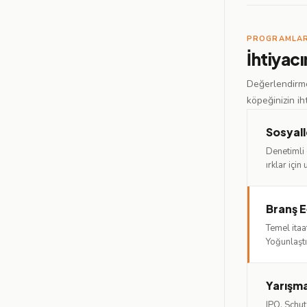
PROGRAMLA
İhtiyac
Değerlendirme
köpeğinizin ih
Sosyal
Denetimli 
ırklar için
Branş E
Temel itaa
Yoğunlaştı
Yarışma
IPO, Schut