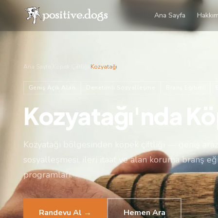
Ana Sayfa
Hakkım
Ana Sayfa
›
Köpek Çiftliği
›
Kozyatağı
Geniş Açık Alan
Denetimli Sosyalleşme
Branş Eğitimi
Kozyatağı'nda Köp
Kozyatağı bölgesinden köpek çiftliği — geniş ara
sosyalleşmesi, ileri itaat ve alan koruma branş eği
programları.
Randevu Al →
Hemen Ara