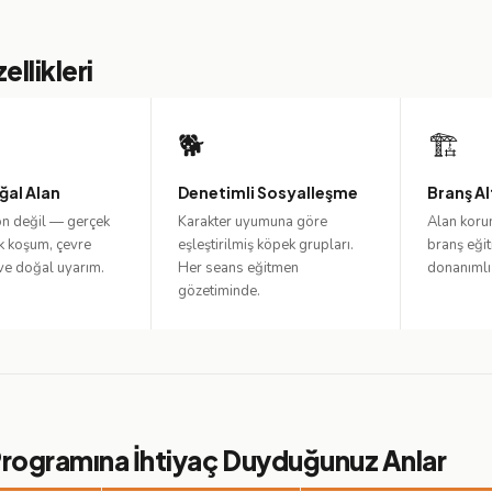
ellikleri
🐕
🏗️
ğal Alan
Denetimli Sosyalleşme
Branş Al
on değil — gerçek
Karakter uyumuna göre
Alan korum
ık koşum, çevre
eşleştirilmiş köpek grupları.
branş eğit
 ve doğal uyarım.
Her seans eğitmen
donanımlı
gözetiminde.
 Programına İhtiyaç Duyduğunuz Anlar