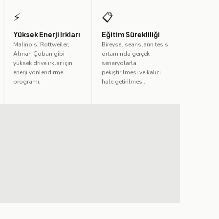
⚡
📋
Yüksek Enerji Irkları
Eğitim Sürekliliği
Malinois, Rottweiler,
Bireysel seansların tesis
Alman Çoban gibi
ortamında gerçek
yüksek drive ırklar için
senaryolarla
enerji yönlendirme
pekiştirilmesi ve kalıcı
programı.
hale getirilmesi.