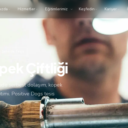
ızda
Hizmetler
Eğitimlerimiz
Keşfedin
Kariyer
5 Şehirde Tesis
ek Çiftliği
zide serbest dolaşım, köpek
timi. Positive Dogs tesis