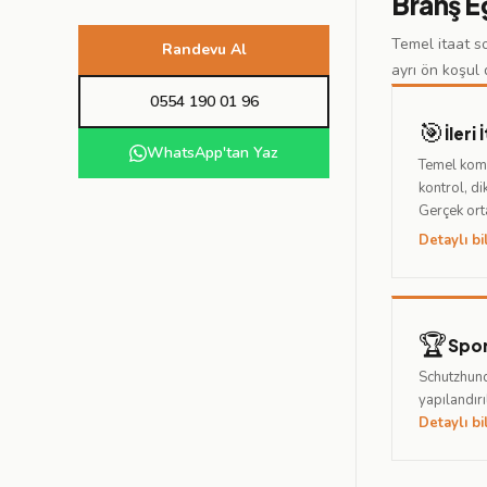
Branş E
Temel itaat s
Randevu Al
ayrı ön koşul 
0554 190 01 96
🎯
İleri
WhatsApp'tan Yaz
Temel komu
kontrol, di
Gerçek ort
Detaylı bi
🏆
Spor
Schutzhund
yapılandırı
Detaylı bi