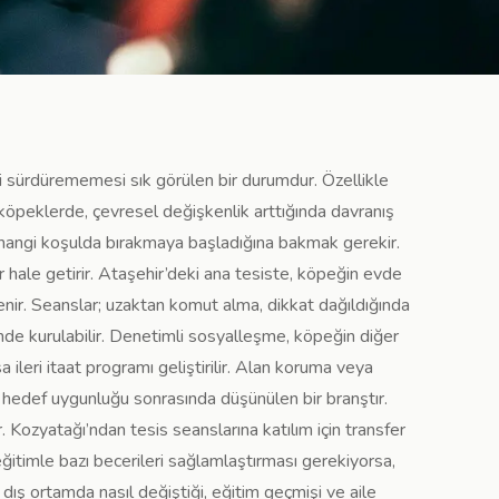
ği sürdürememesi sık görülen bir durumdur. Özellikle
 köpeklerde, çevresel değişkenlik arttığında davranış
u hangi koşulda bırakmaya başladığına bakmak gerekir.
r hale getirir. Ataşehir’deki ana tesiste, köpeğin evde
enir. Seanslar; uzaktan komut alma, dikkat dağıldığında
nde kurulabilir. Denetimli sosyalleşme, köpeğin diğer
ileri itaat programı geliştirilir. Alan koruma veya
e hedef uygunluğu sonrasında düşünülen bir branştır.
. Kozyatağı’ndan tesis seanslarına katılım için transfer
itimle bazı becerileri sağlamlaştırması gerekiyorsa,
 dış ortamda nasıl değiştiği, eğitim geçmişi ve aile