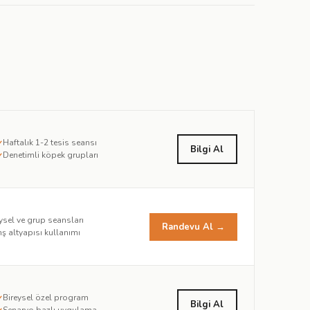
Haftalık 1-2 tesis seansı
✓
Bilgi Al
Denetimli köpek grupları
✓
ysel ve grup seansları
Randevu Al →
ş altyapısı kullanımı
Bireysel özel program
✓
Bilgi Al
Senaryo bazlı uygulama