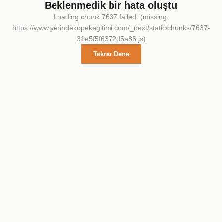
Beklenmedik bir hata oluştu
Loading chunk 7637 failed. (missing:
https://www.yerindekopekegitimi.com/_next/static/chunks/7637-
31e5f5f6372d5a86.js)
Tekrar Dene