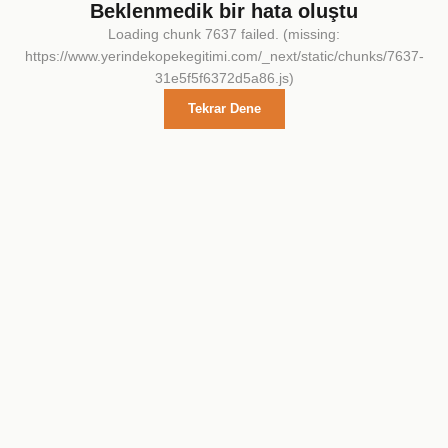
Beklenmedik bir hata oluştu
Loading chunk 7637 failed. (missing:
https://www.yerindekopekegitimi.com/_next/static/chunks/7637-
31e5f5f6372d5a86.js)
Tekrar Dene