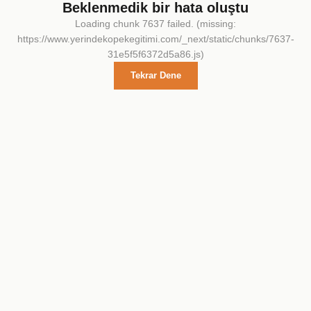
Beklenmedik bir hata oluştu
Loading chunk 7637 failed. (missing:
https://www.yerindekopekegitimi.com/_next/static/chunks/7637-
31e5f5f6372d5a86.js)
Tekrar Dene