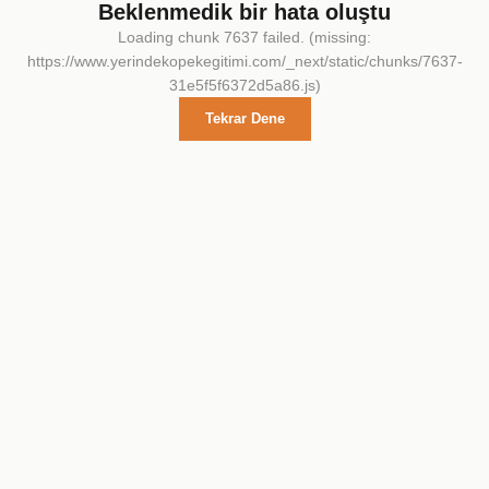
Beklenmedik bir hata oluştu
Loading chunk 7637 failed. (missing:
https://www.yerindekopekegitimi.com/_next/static/chunks/7637-
31e5f5f6372d5a86.js)
Tekrar Dene