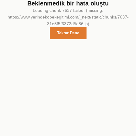
Beklenmedik bir hata oluştu
Loading chunk 7637 failed. (missing:
https://www.yerindekopekegitimi.com/_next/static/chunks/7637-
31e5f5f6372d5a86.js)
Tekrar Dene