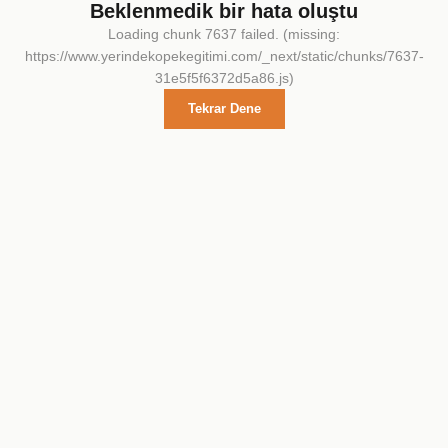
Beklenmedik bir hata oluştu
Loading chunk 7637 failed. (missing:
https://www.yerindekopekegitimi.com/_next/static/chunks/7637-
31e5f5f6372d5a86.js)
Tekrar Dene