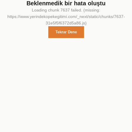
Beklenmedik bir hata oluştu
Loading chunk 7637 failed. (missing:
https://www.yerindekopekegitimi.com/_next/static/chunks/7637-
31e5f5f6372d5a86.js)
Tekrar Dene