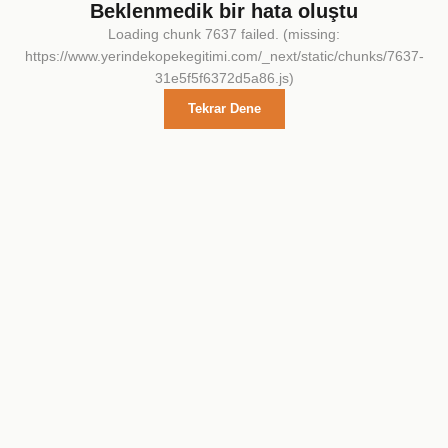
Beklenmedik bir hata oluştu
Loading chunk 7637 failed. (missing:
https://www.yerindekopekegitimi.com/_next/static/chunks/7637-
31e5f5f6372d5a86.js)
Tekrar Dene