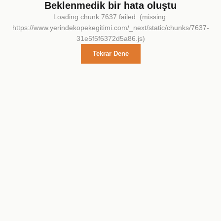
Beklenmedik bir hata oluştu
Loading chunk 7637 failed. (missing:
https://www.yerindekopekegitimi.com/_next/static/chunks/7637-
31e5f5f6372d5a86.js)
Tekrar Dene