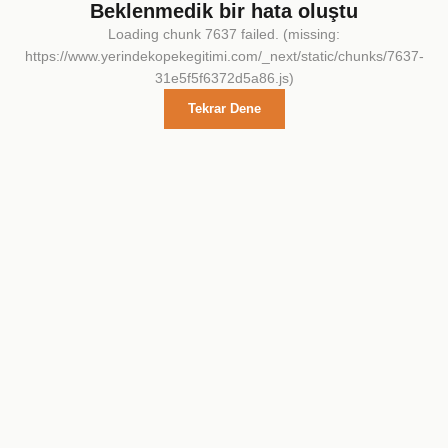
Beklenmedik bir hata oluştu
Loading chunk 7637 failed. (missing:
https://www.yerindekopekegitimi.com/_next/static/chunks/7637-
31e5f5f6372d5a86.js)
Tekrar Dene