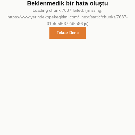
Beklenmedik bir hata oluştu
Loading chunk 7637 failed. (missing:
https://www.yerindekopekegitimi.com/_next/static/chunks/7637-
31e5f5f6372d5a86.js)
Tekrar Dene