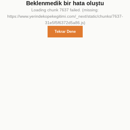
Beklenmedik bir hata oluştu
Loading chunk 7637 failed. (missing:
https://www.yerindekopekegitimi.com/_next/static/chunks/7637-
31e5f5f6372d5a86.js)
Tekrar Dene