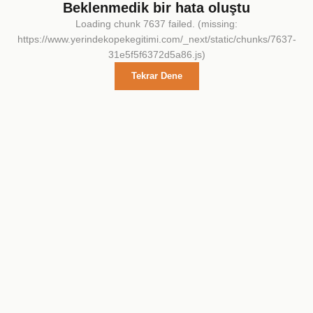
Beklenmedik bir hata oluştu
Loading chunk 7637 failed. (missing:
https://www.yerindekopekegitimi.com/_next/static/chunks/7637-
31e5f5f6372d5a86.js)
Tekrar Dene