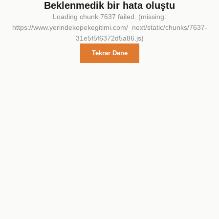
Beklenmedik bir hata oluştu
Loading chunk 7637 failed. (missing:
https://www.yerindekopekegitimi.com/_next/static/chunks/7637-
31e5f5f6372d5a86.js)
Tekrar Dene