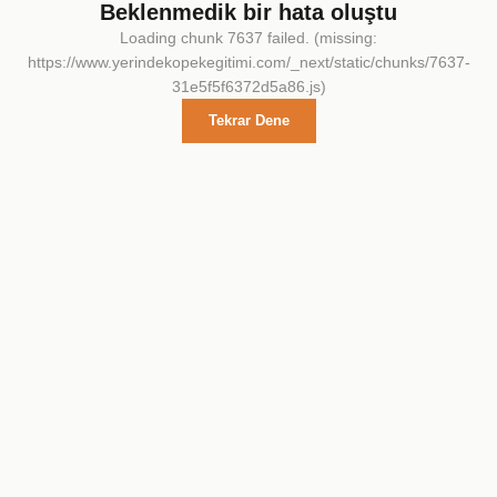
Beklenmedik bir hata oluştu
Loading chunk 7637 failed. (missing:
https://www.yerindekopekegitimi.com/_next/static/chunks/7637-
31e5f5f6372d5a86.js)
Tekrar Dene