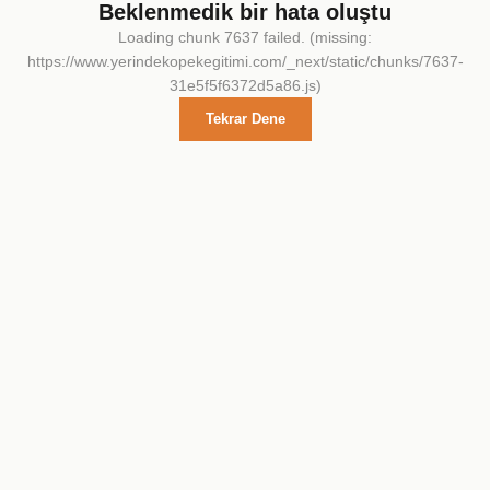
Beklenmedik bir hata oluştu
Loading chunk 7637 failed. (missing:
https://www.yerindekopekegitimi.com/_next/static/chunks/7637-
31e5f5f6372d5a86.js)
Tekrar Dene