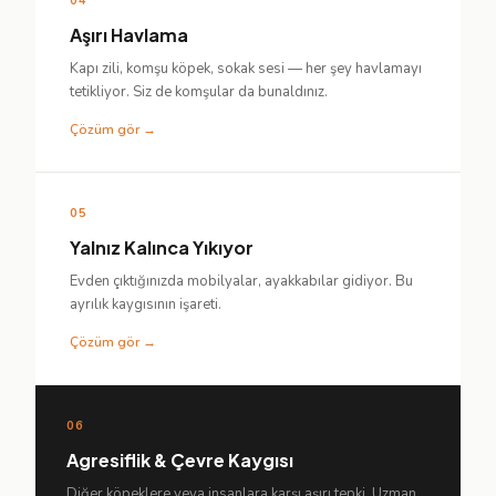
04
Aşırı Havlama
Kapı zili, komşu köpek, sokak sesi — her şey havlamayı
tetikliyor. Siz de komşular da bunaldınız.
Çözüm gör →
05
Yalnız Kalınca Yıkıyor
Evden çıktığınızda mobilyalar, ayakkabılar gidiyor. Bu
ayrılık kaygısının işareti.
Çözüm gör →
06
Agresiflik & Çevre Kaygısı
Diğer köpeklere veya insanlara karşı aşırı tepki. Uzman