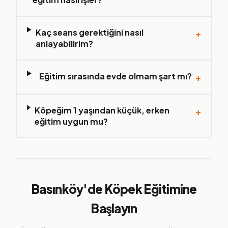
Kaç seans gerektiğini nasıl
+
anlayabilirim?
Eğitim sırasında evde olmam şart mı?
+
Köpeğim 1 yaşından küçük, erken
+
eğitim uygun mu?
Basınköy
'de Köpek Eğitimine
Başlayın