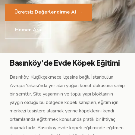
Agresiflik & Isı
İletişim
07
Ücretsiz Değerlendirme Al →
Ayrılık Kaygısı
Sepetim
Hemen Ara
Alan Koruma
0554 190 01 96
7/24 Ücretsiz Danışma Hattı
Bodyguard
Basınköy'de Evde Köpek Eğitimi
WhatsApp ile Yaz
Basınköy, Küçükçekmece ilçesine bağlı, İstanbul'un
Spor & Yarışm
Avrupa Yakası'nda yer alan yoğun konut dokusuna sahip
bir semttir. Site yaşamının ve toplu yapı bloklarının
yaygın olduğu bu bölgede köpek sahipleri, eğitim için
merkezi tesislere ulaşmak yerine köpeklerini kendi
ortamlarında eğittirmek konusunda pratik bir ihtiyaç
duymaktadır. Basınköy evde köpek eğitiminde eğitmen